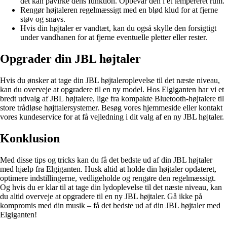
det kan påvirke dens funktion. Opbevar den i et tempereret rum.
Rengør højtaleren regelmæssigt med en blød klud for at fjerne
støv og snavs.
Hvis din højtaler er vandtæt, kan du også skylle den forsigtigt
under vandhanen for at fjerne eventuelle pletter eller rester.
Opgrader din JBL højtaler
Hvis du ønsker at tage din JBL højtaleroplevelse til det næste niveau,
kan du overveje at opgradere til en ny model. Hos Elgiganten har vi et
bredt udvalg af JBL højtalere, lige fra kompakte Bluetooth-højtalere til
store trådløse højttalersystemer. Besøg vores hjemmeside eller kontakt
vores kundeservice for at få vejledning i dit valg af en ny JBL højtaler.
Konklusion
Med disse tips og tricks kan du få det bedste ud af din JBL højtaler
med hjælp fra Elgiganten. Husk altid at holde din højtaler opdateret,
optimere indstillingerne, vedligeholde og rengøre den regelmæssigt.
Og hvis du er klar til at tage din lydoplevelse til det næste niveau, kan
du altid overveje at opgradere til en ny JBL højtaler. Gå ikke på
kompromis med din musik – få det bedste ud af din JBL højtaler med
Elgiganten!