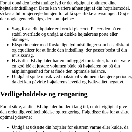
For at opnå den bedst mulige lyd er det vigtigt at optimere dine
højttalerindstillinger. Dette kan variere afhængigt af din højtalermodel,
så læs altid brugervejledningen for at få specifikke anvisninger. Dog er
der nogle generelle tips, der kan hjælpe:
Sørg for at din højtaler er korrekt placeret. Placer den på en
stabil overflade og undgå at dække højtalerens porte eller
åbninger.
Eksperimentér med forskellige lydindstillinger som bas, diskant
og equalizer for at finde den indstilling, der passer bedst til din
musiksmag.
Hvis din JBL højtaler har en indbygget forstærker, kan det være
en god idé at justere volumen både på højtaleren og på din
afspilningsenhed for at finde den optimale balance.
Undgå at spille musik ved maksimal volumen i længere perioder,
da det kan påvirke højtalerens levetid og lydkvalitet negativt.
Vedligeholdelse og rengøring
For at sikre, at din JBL højtaler holder i lang tid, er det vigtigt at give
den ordentlig vedligeholdelse og rengøring. Følg disse tips for at sikre
optimal ydeevne:
Undgå at udsætte din højtaler for ekstrem varme eller kulde, da