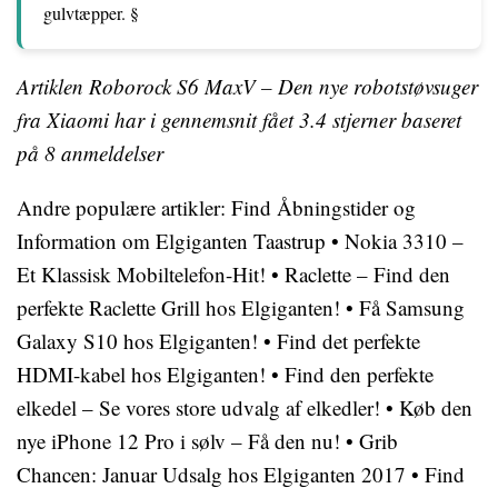
gulvtæpper. §
Artiklen Roborock S6 MaxV – Den nye robotstøvsuger
fra Xiaomi har i gennemsnit fået
3.4
stjerner baseret
på
8
anmeldelser
Andre populære artikler:
Find Åbningstider og
Information om Elgiganten Taastrup
•
Nokia 3310 –
Et Klassisk Mobiltelefon-Hit!
•
Raclette – Find den
perfekte Raclette Grill hos Elgiganten!
•
Få Samsung
Galaxy S10 hos Elgiganten!
•
Find det perfekte
HDMI-kabel hos Elgiganten!
•
Find den perfekte
elkedel – Se vores store udvalg af elkedler!
•
Køb den
nye iPhone 12 Pro i sølv – Få den nu!
•
Grib
Chancen: Januar Udsalg hos Elgiganten 2017
•
Find