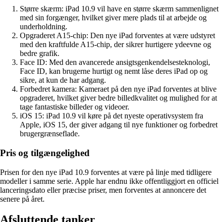
Større skærm: iPad 10.9 vil have en større skærm sammenlignet
med sin forgænger, hvilket giver mere plads til at arbejde og
underholdning.
Opgraderet A15-chip: Den nye iPad forventes at være udstyret
med den kraftfulde A15-chip, der sikrer hurtigere ydeevne og
bedre grafik.
Face ID: Med den avancerede ansigtsgenkendelsesteknologi,
Face ID, kan brugerne hurtigt og nemt låse deres iPad op og
sikre, at kun de har adgang.
Forbedret kamera: Kameraet på den nye iPad forventes at blive
opgraderet, hvilket giver bedre billedkvalitet og mulighed for at
tage fantastiske billeder og videoer.
iOS 15: iPad 10.9 vil køre på det nyeste operativsystem fra
Apple, iOS 15, der giver adgang til nye funktioner og forbedret
brugergrænseflade.
Pris og tilgængelighed
Prisen for den nye iPad 10.9 forventes at være på linje med tidligere
modeller i samme serie. Apple har endnu ikke offentliggjort en officiel
lanceringsdato eller præcise priser, men forventes at annoncere det
senere på året.
Afsluttende tanker