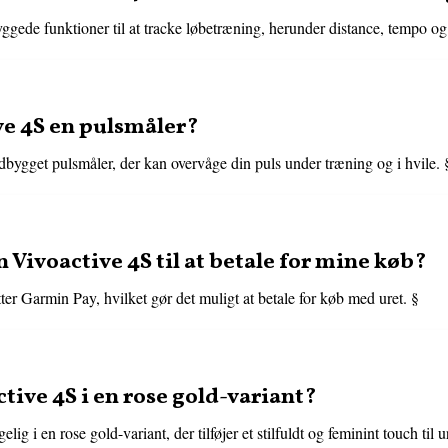
ggede funktioner til at tracke løbetræning, herunder distance, tempo og
e 4S en pulsmåler?
dbygget pulsmåler, der kan overvåge din puls under træning og i hvile. 
Vivoactive 4S til at betale for mine køb?
er Garmin Pay, hvilket gør det muligt at betale for køb med uret. §
ive 4S i en rose gold-variant?
ig i en rose gold-variant, der tilføjer et stilfuldt og feminint touch til u