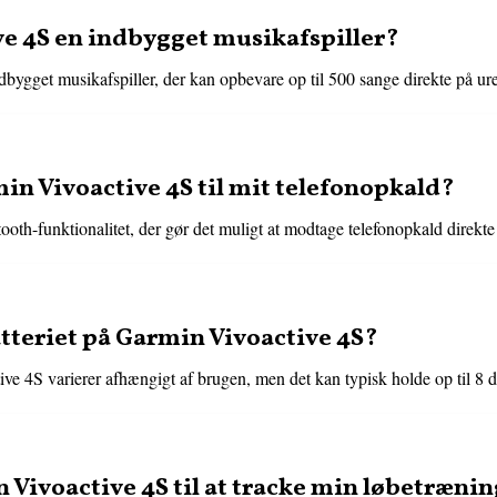
e 4S en indbygget musikafspiller?
bygget musikafspiller, der kan opbevare op til 500 sange direkte på ure
min Vivoactive 4S til mit telefonopkald?
oth-funktionalitet, der gør det muligt at modtage telefonopkald direkte 
tteriet på Garmin Vivoactive 4S?
ve 4S varierer afhængigt af brugen, men det kan typisk holde op til 8 d
 Vivoactive 4S til at tracke min løbetræni