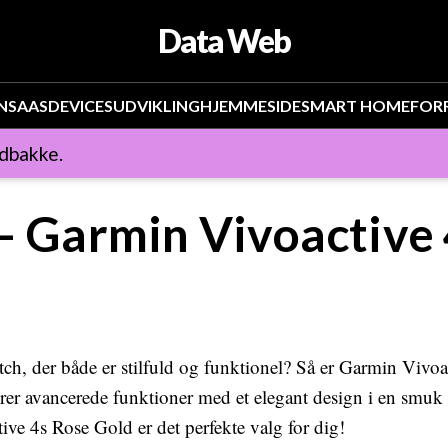
Data Web
N
SAAS
DEVICES
UDVIKLING
HJEMMESIDE
SMART HOME
FOR
ndbakke.
 – Garmin Vivoactive
tch, der både er stilfuld og funktionel? Så er Garmin Vivoa
er avancerede funktioner med et elegant design i en smuk l
ve 4s Rose Gold er det perfekte valg for dig!