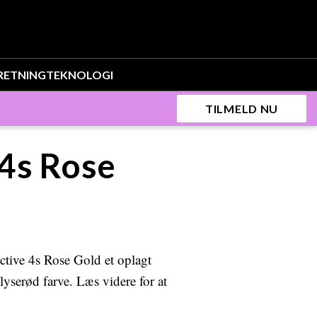
RETNING
TEKNOLOGI
TILMELD NU
 4s Rose
ctive 4s Rose Gold et oplagt
yserød farve. Læs videre for at