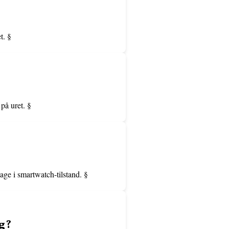
t. §
på uret. §
age i smartwatch-tilstand. §
ng?