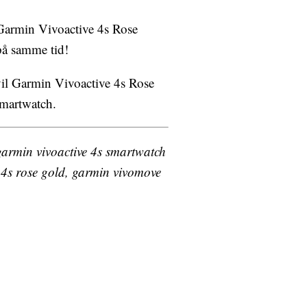
å Garmin Vivoactive 4s Rose
på samme tid!
, vil Garmin Vivoactive 4s Rose
smartwatch.
 garmin vivoactive 4s smartwatch
e 4s rose gold, garmin vivomove