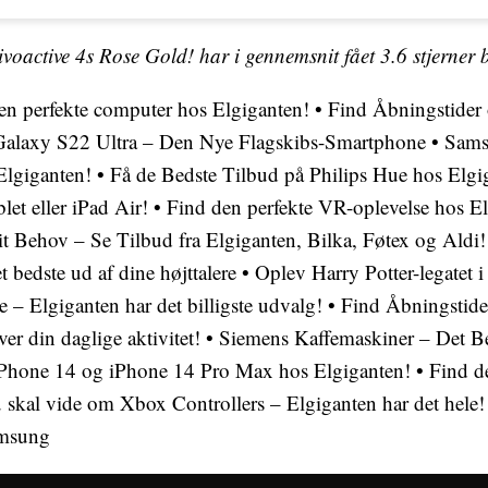
voactive 4s Rose Gold! har i gennemsnit fået
3.6
stjerner 
en perfekte computer hos Elgiganten!
•
Find Åbningstider 
alaxy S22 Ultra – Den Nye Flagskibs-Smartphone
•
Sams
Elgiganten!
•
Få de Bedste Tilbud på Philips Hue hos Elgi
let eller iPad Air!
•
Find den perfekte VR-oplevelse hos E
it Behov – Se Tilbud fra Elgiganten, Bilka, Føtex og Aldi!
t bedste ud af dine højttalere
•
Oplev Harry Potter-legatet 
e – Elgiganten har det billigste udvalg!
•
Find Åbningstide
ver din daglige aktivitet!
•
Siemens Kaffemaskiner – Det Be
 iPhone 14 og iPhone 14 Pro Max hos Elgiganten!
•
Find d
 skal vide om Xbox Controllers – Elgiganten har det hele!
amsung