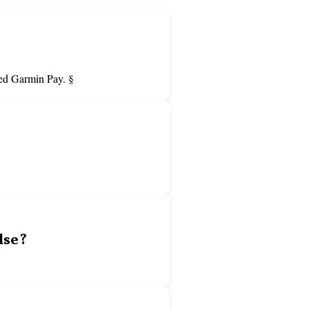
med Garmin Pay. §
lse?