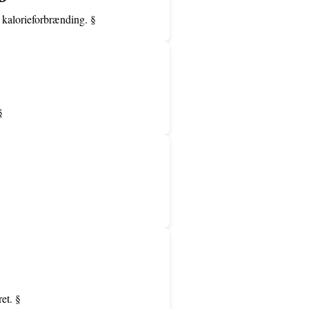
 kalorieforbrænding. §
§
ret. §