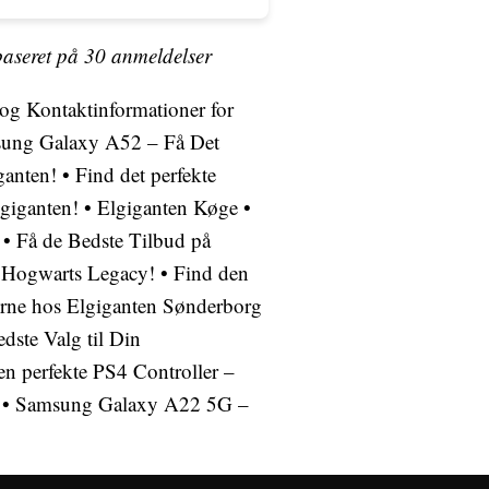
baseret på
30
anmeldelser
og Kontaktinformationer for
ung Galaxy A52 – Få Det
ganten!
•
Find det perfekte
lgiganten!
•
Elgiganten Køge
•
•
Få de Bedste Tilbud på
i Hogwarts Legacy!
•
Find den
rne hos Elgiganten Sønderborg
dste Valg til Din
en perfekte PS4 Controller –
•
Samsung Galaxy A22 5G –