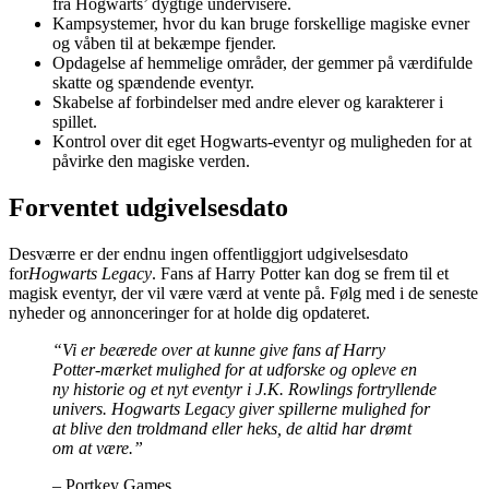
fra Hogwarts’ dygtige undervisere.
Kampsystemer, hvor du kan bruge forskellige magiske evner
og våben til at bekæmpe fjender.
Opdagelse af hemmelige områder, der gemmer på værdifulde
skatte og spændende eventyr.
Skabelse af forbindelser med andre elever og karakterer i
spillet.
Kontrol over dit eget Hogwarts-eventyr og muligheden for at
påvirke den magiske verden.
Forventet udgivelsesdato
Desværre er der endnu ingen offentliggjort udgivelsesdato
for
Hogwarts Legacy
. Fans af Harry Potter kan dog se frem til et
magisk eventyr, der vil være værd at vente på. Følg med i de seneste
nyheder og annonceringer for at holde dig opdateret.
“Vi er beærede over at kunne give fans af Harry
Potter-mærket mulighed for at udforske og opleve en
ny historie og et nyt eventyr i J.K. Rowlings fortryllende
univers. Hogwarts Legacy giver spillerne mulighed for
at blive den troldmand eller heks, de altid har drømt
om at være.”
– Portkey Games