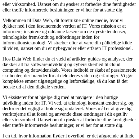
eller virksomhed. Uanset om du ønsker at forbedre dine færdigheder
eller træffe informerede beslutninger, er vi her for at støtte dig.
Velkommen til Data Web, dit foretrukne online medie, hvor vi
dykker ned i den fascinerende verden af IT. Vores mission er at
informere, inspirere og uddanne læsere om de nyeste tendenser,
teknologiske fremskridt og udfordringer inden for
informationsteknologi. Vi stræber efter at være din pålidelige kilde
til viden, uanset om du er nybegynder eller erfaren IT-professionel.
Hos Data Web finder du et væld af artikler, guides og analyser, der
dækker alt fra softwareudvikling og cybersikkerhed til cloud
computing og datavidenskab. Vores indhold er skabt af passionerede
skribenter, der brænder for at dele deres viden og erfaringer. Vi gør
komplekse emner tilgængelige og letforståelige, så du kan få det
bedste ud af den digitale verden.
Vi eksisterer for at hjælpe dig med at navigere i den hurtige
udvikling inden for IT. Vi ved, at teknologi konstant ændrer sig, og
derfor er det vigtigt at holde sig opdateret. Vores mål er at give dig
værktøjerne til at forstå og anvende disse ændringer i dit eget liv
eller virksomhed. Uanset om du ønsker at forbedre dine færdigheder
eller træffe informerede beslutninger, er vi her for at støtte dig.
I en tid, hvor information flyder i overflod, er det afgørende at finde