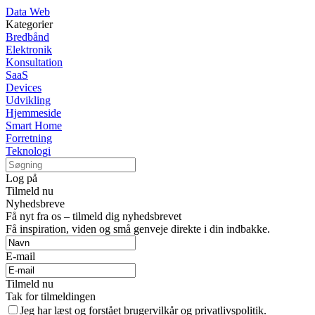
Data Web
Kategorier
Bredbånd
Elektronik
Konsultation
SaaS
Devices
Udvikling
Hjemmeside
Smart Home
Forretning
Teknologi
Log på
Tilmeld nu
Nyhedsbreve
Få nyt fra os – tilmeld dig nyhedsbrevet
Få inspiration, viden og små genveje direkte i din indbakke.
E-mail
Tilmeld nu
Tak for tilmeldingen
Jeg har læst og forstået brugervilkår og privatlivspolitik.