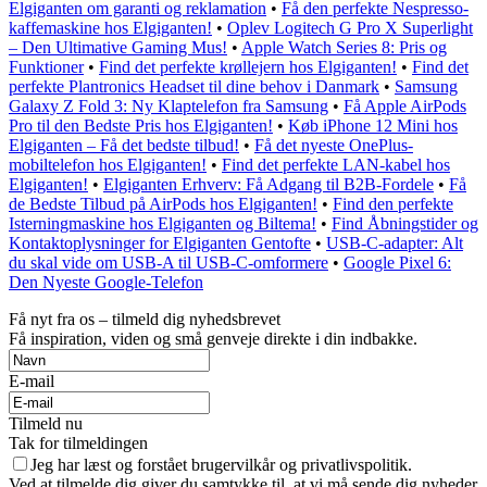
Elgiganten om garanti og reklamation
•
Få den perfekte Nespresso-
kaffemaskine hos Elgiganten!
•
Oplev Logitech G Pro X Superlight
– Den Ultimative Gaming Mus!
•
Apple Watch Series 8: Pris og
Funktioner
•
Find det perfekte krøllejern hos Elgiganten!
•
Find det
perfekte Plantronics Headset til dine behov i Danmark
•
Samsung
Galaxy Z Fold 3: Ny Klaptelefon fra Samsung
•
Få Apple AirPods
Pro til den Bedste Pris hos Elgiganten!
•
Køb iPhone 12 Mini hos
Elgiganten – Få det bedste tilbud!
•
Få det nyeste OnePlus-
mobiltelefon hos Elgiganten!
•
Find det perfekte LAN-kabel hos
Elgiganten!
•
Elgiganten Erhverv: Få Adgang til B2B-Fordele
•
Få
de Bedste Tilbud på AirPods hos Elgiganten!
•
Find den perfekte
Isterningmaskine hos Elgiganten og Biltema!
•
Find Åbningstider og
Kontaktoplysninger for Elgiganten Gentofte
•
USB-C-adapter: Alt
du skal vide om USB-A til USB-C-omformere
•
Google Pixel 6:
Den Nyeste Google-Telefon
Få nyt fra os – tilmeld dig nyhedsbrevet
Få inspiration, viden og små genveje direkte i din indbakke.
E-mail
Tilmeld nu
Tak for tilmeldingen
Jeg har læst og forstået brugervilkår og privatlivspolitik.
Ved at tilmelde dig giver du samtykke til, at vi må sende dig nyheder