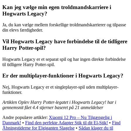
Kan jeg vælge min egen troldmandskarriere i
Hogwarts Legacy?
Ja, du kan vælge mellem forskellige troldmandskarrierer og tilpasse
din elevs færdigheder.
Vil Hogwarts Legacy have forbindelse til de tidligere
Harry Potter-spil?
Hogwarts Legacy er et separat spil og har ingen direkte forbindelse
til tidligere Harry Potter-spil.
Er der multiplayer-funktioner i Hogwarts Legacy?
Nej, Hogwarts Legacy er et singleplayer-spil uden multiplayer-
funktioner.
Artiklen Oplev Harry Potter-legatet i Hogwarts Legacy! har i
gennemsnit fået
4.4
stjerner baseret på
21
anmeldelser
Andre populære artikler:
Xiaomi 12 Pro – Nu Tilgængelig i
Danmark!
•
Find den perfekte Adapter Stik til dit El-Stik!
•
Find
Åbningstiderne for Elgiganten Slagelse
•
Sådan klager du til