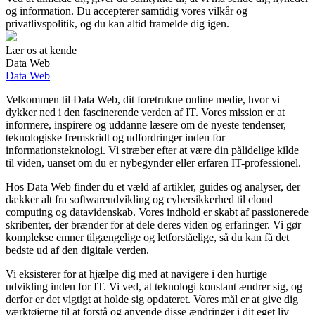
og information. Du accepterer samtidig vores vilkår og
privatlivspolitik, og du kan altid framelde dig igen.
Lær os at kende
Data Web
Data Web
Velkommen til Data Web, dit foretrukne online medie, hvor vi
dykker ned i den fascinerende verden af IT. Vores mission er at
informere, inspirere og uddanne læsere om de nyeste tendenser,
teknologiske fremskridt og udfordringer inden for
informationsteknologi. Vi stræber efter at være din pålidelige kilde
til viden, uanset om du er nybegynder eller erfaren IT-professionel.
Hos Data Web finder du et væld af artikler, guides og analyser, der
dækker alt fra softwareudvikling og cybersikkerhed til cloud
computing og datavidenskab. Vores indhold er skabt af passionerede
skribenter, der brænder for at dele deres viden og erfaringer. Vi gør
komplekse emner tilgængelige og letforståelige, så du kan få det
bedste ud af den digitale verden.
Vi eksisterer for at hjælpe dig med at navigere i den hurtige
udvikling inden for IT. Vi ved, at teknologi konstant ændrer sig, og
derfor er det vigtigt at holde sig opdateret. Vores mål er at give dig
værktøjerne til at forstå og anvende disse ændringer i dit eget liv