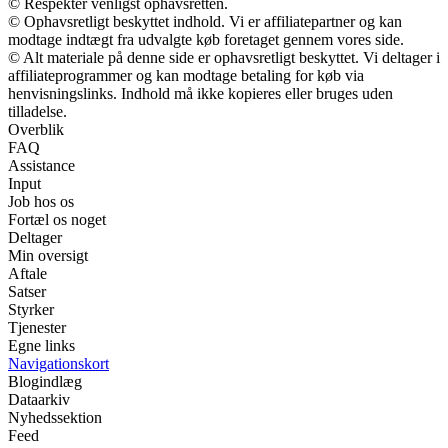
© Respekter venligst ophavsretten.
© Ophavsretligt beskyttet indhold. Vi er affiliatepartner og kan
modtage indtægt fra udvalgte køb foretaget gennem vores side.
© Alt materiale på denne side er ophavsretligt beskyttet. Vi deltager i
affiliateprogrammer og kan modtage betaling for køb via
henvisningslinks. Indhold må ikke kopieres eller bruges uden
tilladelse.
Overblik
FAQ
Assistance
Input
Job hos os
Fortæl os noget
Deltager
Min oversigt
Aftale
Satser
Styrker
Tjenester
Egne links
Navigationskort
Blogindlæg
Dataarkiv
Nyhedssektion
Feed