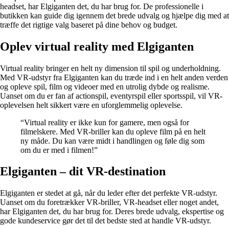
headset, har Elgiganten det, du har brug for. De professionelle i
butikken kan guide dig igennem det brede udvalg og hjælpe dig med at
træffe det rigtige valg baseret på dine behov og budget.
Oplev virtual reality med Elgiganten
Virtual reality bringer en helt ny dimension til spil og underholdning.
Med VR-udstyr fra Elgiganten kan du træde ind i en helt anden verden
og opleve spil, film og videoer med en utrolig dybde og realisme.
Uanset om du er fan af actionspil, eventyrspil eller sportsspil, vil VR-
oplevelsen helt sikkert være en uforglemmelig oplevelse.
“Virtual reality er ikke kun for gamere, men også for
filmelskere. Med VR-briller kan du opleve film på en helt
ny måde. Du kan være midt i handlingen og føle dig som
om du er med i filmen!”
Elgiganten – dit VR-destination
Elgiganten er stedet at gå, når du leder efter det perfekte VR-udstyr.
Uanset om du foretrækker VR-briller, VR-headset eller noget andet,
har Elgiganten det, du har brug for. Deres brede udvalg, ekspertise og
gode kundeservice gør det til det bedste sted at handle VR-udstyr.