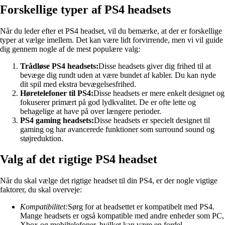
Forskellige typer af PS4 headsets
Når du leder efter et PS4 headset, vil du bemærke, at der er forskellige
typer at vælge imellem. Det kan være lidt forvirrende, men vi vil guide
dig gennem nogle af de mest populære valg:
Trådløse PS4 headsets:
Disse headsets giver dig frihed til at
bevæge dig rundt uden at være bundet af kabler. Du kan nyde
dit spil med ekstra bevægelsesfrihed.
Høretelefoner til PS4:
Disse headsets er mere enkelt designet og
fokuserer primært på god lydkvalitet. De er ofte lette og
behagelige at have på over længere perioder.
PS4 gaming headsets:
Disse headsets er specielt designet til
gaming og har avancerede funktioner som surround sound og
støjreduktion.
Valg af det rigtige PS4 headset
Når du skal vælge det rigtige headset til din PS4, er der nogle vigtige
faktorer, du skal overveje:
Kompatibilitet:
Sørg for at headsettet er kompatibelt med PS4.
Mange headsets er også kompatible med andre enheder som PC,
Xbox og mobiltelefoner, hvilket kan være en fordel.