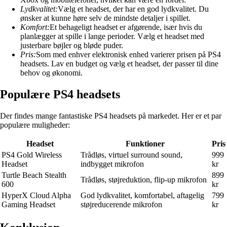
Lydkvalitet:
Vælg et headset, der har en god lydkvalitet. Du
ønsker at kunne høre selv de mindste detaljer i spillet.
Komfort:
Et behageligt headset er afgørende, især hvis du
planlægger at spille i lange perioder. Vælg et headset med
justerbare bøjler og bløde puder.
Pris:
Som med enhver elektronisk enhed varierer prisen på PS4
headsets. Lav en budget og vælg et headset, der passer til dine
behov og økonomi.
Populære PS4 headsets
Der findes mange fantastiske PS4 headsets på markedet. Her er et par
populære muligheder:
Headset
Funktioner
Pris
PS4 Gold Wireless
Trådløs, virtuel surround sound,
999
Headset
indbygget mikrofon
kr
Turtle Beach Stealth
899
Trådløs, støjreduktion, flip-up mikrofon
600
kr
HyperX Cloud Alpha
God lydkvalitet, komfortabel, aftagelig
799
Gaming Headset
støjreducerende mikrofon
kr