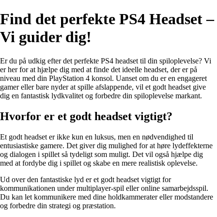
Find det perfekte PS4 Headset –
Vi guider dig!
Er du på udkig efter det perfekte PS4 headset til din spiloplevelse? Vi
er her for at hjælpe dig med at finde det ideelle headset, der er på
niveau med din PlayStation 4 konsol. Uanset om du er en engageret
gamer eller bare nyder at spille afslappende, vil et godt headset give
dig en fantastisk lydkvalitet og forbedre din spiloplevelse markant.
Hvorfor er et godt headset vigtigt?
Et godt headset er ikke kun en luksus, men en nødvendighed til
entusiastiske gamere. Det giver dig mulighed for at høre lydeffekterne
og dialogen i spillet så tydeligt som muligt. Det vil også hjælpe dig
med at fordybe dig i spillet og skabe en mere realistisk oplevelse.
Ud over den fantastiske lyd er et godt headset vigtigt for
kommunikationen under multiplayer-spil eller online samarbejdsspil.
Du kan let kommunikere med dine holdkammerater eller modstandere
og forbedre din strategi og præstation.