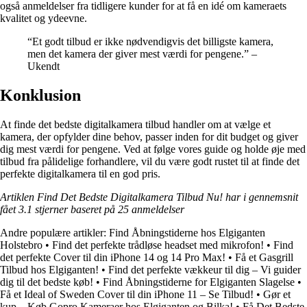
også anmeldelser fra tidligere kunder for at få en idé om kameraets
kvalitet og ydeevne.
“Et godt tilbud er ikke nødvendigvis det billigste kamera,
men det kamera der giver mest værdi for pengene.” –
Ukendt
Konklusion
At finde det bedste digitalkamera tilbud handler om at vælge et
kamera, der opfylder dine behov, passer inden for dit budget og giver
dig mest værdi for pengene. Ved at følge vores guide og holde øje med
tilbud fra pålidelige forhandlere, vil du være godt rustet til at finde det
perfekte digitalkamera til en god pris.
Artiklen Find Det Bedste Digitalkamera Tilbud Nu! har i gennemsnit
fået
3.1
stjerner baseret på
25
anmeldelser
Andre populære artikler:
Find Åbningstiderne hos Elgiganten
Holstebro
•
Find det perfekte trådløse headset med mikrofon!
•
Find
det perfekte Cover til din iPhone 14 og 14 Pro Max!
•
Få et Gasgrill
Tilbud hos Elgiganten!
•
Find det perfekte vækkeur til dig – Vi guider
dig til det bedste køb!
•
Find Åbningstiderne for Elgiganten Slagelse
•
Få et Ideal of Sweden Cover til din iPhone 11 – Se Tilbud!
•
Gør et
kup – Køb Gopro Kameraer hos Elgiganten og Bilka!
•
Få Det Bedste