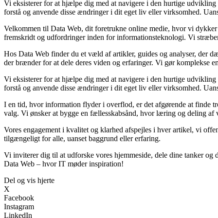
Vi eksisterer for at hjælpe dig med at navigere i den hurtige udvikling 
forstå og anvende disse ændringer i dit eget liv eller virksomhed. Uans
Velkommen til Data Web, dit foretrukne online medie, hvor vi dykker 
fremskridt og udfordringer inden for informationsteknologi. Vi stræber 
Hos Data Web finder du et væld af artikler, guides og analyser, der d
der brænder for at dele deres viden og erfaringer. Vi gør komplekse emn
Vi eksisterer for at hjælpe dig med at navigere i den hurtige udvikling 
forstå og anvende disse ændringer i dit eget liv eller virksomhed. Uans
I en tid, hvor information flyder i overflod, er det afgørende at finde 
valg. Vi ønsker at bygge en fællesskabsånd, hvor læring og deling af 
Vores engagement i kvalitet og klarhed afspejles i hver artikel, vi offen
tilgængeligt for alle, uanset baggrund eller erfaring.
Vi inviterer dig til at udforske vores hjemmeside, dele dine tanker o
Data Web – hvor IT møder inspiration!
Del og vis hjerte
X
Facebook
Instagram
LinkedIn