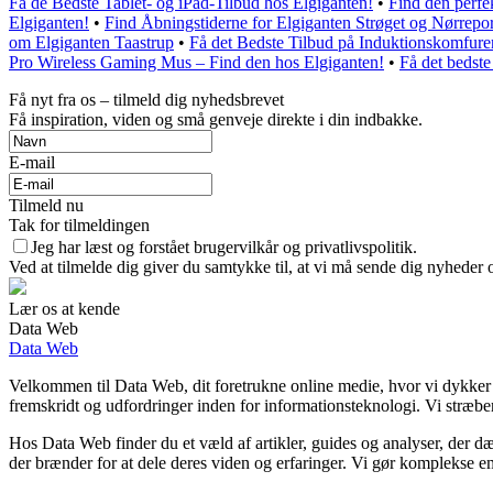
Få de Bedste Tablet- og iPad-Tilbud hos Elgiganten!
•
Find den perfe
Elgiganten!
•
Find Åbningstiderne for Elgiganten Strøget og Nørrepor
om Elgiganten Taastrup
•
Få det Bedste Tilbud på Induktionskomfure
Pro Wireless Gaming Mus – Find den hos Elgiganten!
•
Få det bedste 
Få nyt fra os – tilmeld dig nyhedsbrevet
Få inspiration, viden og små genveje direkte i din indbakke.
E-mail
Tilmeld nu
Tak for tilmeldingen
Jeg har læst og forstået brugervilkår og privatlivspolitik.
Ved at tilmelde dig giver du samtykke til, at vi må sende dig nyheder o
Lær os at kende
Data Web
Data Web
Velkommen til Data Web, dit foretrukne online medie, hvor vi dykker 
fremskridt og udfordringer inden for informationsteknologi. Vi stræber 
Hos Data Web finder du et væld af artikler, guides og analyser, der d
der brænder for at dele deres viden og erfaringer. Vi gør komplekse emn