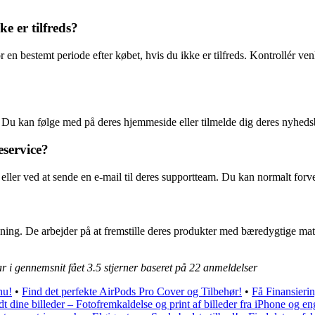
ke er tilfreds?
or en bestemt periode efter købet, hvis du ikke er tilfreds. Kontrollér ve
r. Du kan følge med på deres hjemmeside eller tilmelde dig deres nyhe
eservice?
er ved at sende en e-mail til deres supportteam. Du kan normalt forven
rkning. De arbejder på at fremstille deres produkter med bæredygtige ma
ar i gennemsnit fået
3.5
stjerner baseret på
22
anmeldelser
nu!
•
Find det perfekte AirPods Pro Cover og Tilbehør!
•
Få Finansieri
t dine billeder – Fotofremkaldelse og print af billeder fra iPhone og 