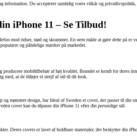
g information. Du accepterer samtidig vores vilkår og privatlivspolitik,
din iPhone 11 – Se Tilbud!
elefon mod ridser, stød og skrammer. En nem måde at gøre dette på er ved 
t populære og pålidelige mærker på markedet.
og producere mobiltilbehør af høj kvalitet. Brandet er kendt for deres in
med, at de tilføjer et strejf af stil til dit look.
rigt og mønstret design, har Ideal of Sweden et cover, der passer til din 
den cover kan du tilpasse din iPhone 11 efter din personlige stil.
er. Deres covers er lavet af holdbare materialer, der beskytter din iPho