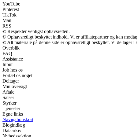
YouTube
Pinterest
TikTok
Mail
RSS
© Respekter venligst ophavsretten.
© Ophavsretligt beskyttet indhold. Vi er affiliatepartner og kan modt
© Alt materiale på denne side er ophavsretligt beskyttet. Vi deltager 
Overblik
FAQ
Assistance
Input
Job hos os
Fortæl os noget
Deltager
Min oversigt
Aftale
Satser
Styrker
Tjenester
Egne links
Navigationskort
Blogindlæg
Dataarkiv
Nyhedssektion