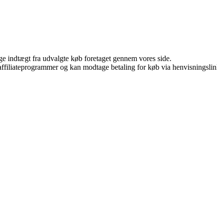
age indtægt fra udvalgte køb foretaget gennem vores side.
i affiliateprogrammer og kan modtage betaling for køb via henvisningslin