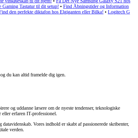
te vinkøleskab til dit hjem!
•
Få Det Nye Samsung Galaxy S21 hos
 Gaming Tastatur til dit setup!
•
Find Åbningstider og Information
Find den perfekte diktafon hos Elgiganten eller Bilka!
•
Logitech G
 og du kan altid framelde dig igen.
spirere og uddanne læsere om de nyeste tendenser, teknologiske
eller erfaren IT-professionel.
g datavidenskab. Vores indhold er skabt af passionerede skribenter,
itale verden.