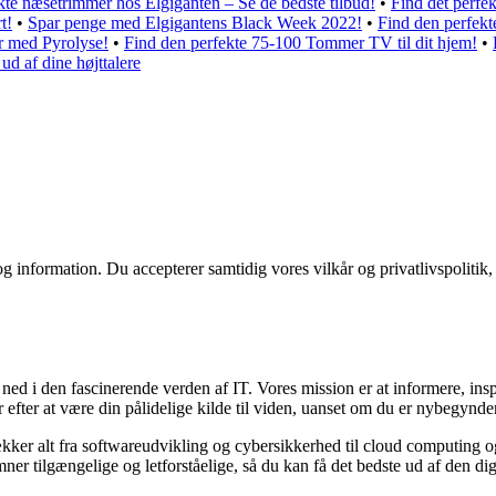
kte næsetrimmer hos Elgiganten – Se de bedste tilbud!
•
Find det perfek
t!
•
Spar penge med Elgigantens Black Week 2022!
•
Find den perfekte
r med Pyrolyse!
•
Find den perfekte 75-100 Tommer TV til dit hjem!
•
ud af dine højttalere
g information. Du accepterer samtidig vores vilkår og privatlivspolitik,
ned i den fascinerende verden af IT. Vores mission er at informere, in
efter at være din pålidelige kilde til viden, uanset om du er nybegynder 
ækker alt fra softwareudvikling og cybersikkerhed til cloud computing o
er tilgængelige og letforståelige, så du kan få det bedste ud af den dig