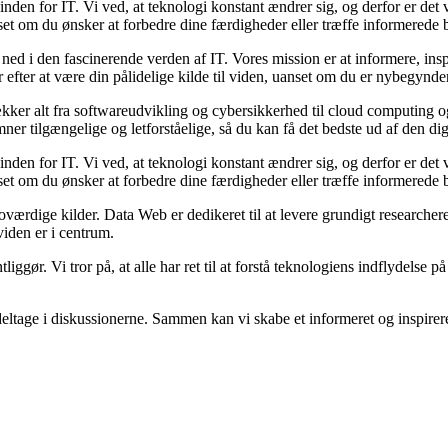
inden for IT. Vi ved, at teknologi konstant ændrer sig, og derfor er det vi
et om du ønsker at forbedre dine færdigheder eller træffe informerede bes
ned i den fascinerende verden af IT. Vores mission er at informere, in
efter at være din pålidelige kilde til viden, uanset om du er nybegynder 
ækker alt fra softwareudvikling og cybersikkerhed til cloud computing o
er tilgængelige og letforståelige, så du kan få det bedste ud af den dig
inden for IT. Vi ved, at teknologi konstant ændrer sig, og derfor er det vi
et om du ønsker at forbedre dine færdigheder eller træffe informerede bes
troværdige kilder. Data Web er dedikeret til at levere grundigt researcher
viden er i centrum.
tliggør. Vi tror på, at alle har ret til at forstå teknologiens indflydelse
g deltage i diskussionerne. Sammen kan vi skabe et informeret og inspir