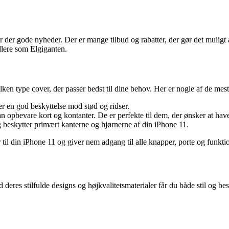
 der gode nyheder. Der er mange tilbud og rabatter, der gør det muligt at
dlere som Elgiganten.
ilken type cover, der passer bedst til dine behov. Her er nogle af de mes
der en god beskyttelse mod stød og ridser.
opbevare kort og kontanter. De er perfekte til dem, der ønsker at have 
g beskytter primært kanterne og hjørnerne af din iPhone 11.
er til din iPhone 11 og giver nem adgang til alle knapper, porte og funkti
 deres stilfulde designs og højkvalitetsmaterialer får du både stil og be