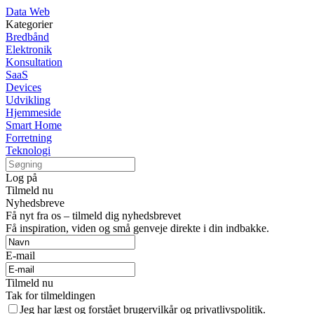
Data Web
Kategorier
Bredbånd
Elektronik
Konsultation
SaaS
Devices
Udvikling
Hjemmeside
Smart Home
Forretning
Teknologi
Log på
Tilmeld nu
Nyhedsbreve
Få nyt fra os – tilmeld dig nyhedsbrevet
Få inspiration, viden og små genveje direkte i din indbakke.
E-mail
Tilmeld nu
Tak for tilmeldingen
Jeg har læst og forstået brugervilkår og privatlivspolitik.