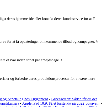
nligst deres hjemmeside eller kontakt deres kundeservice for at få
dsbrev for at få opdateringer om kommende tilbud og kampagner. §
te et svar inden for et par arbejdsdage. §
terialer og forbedre deres produktionsprocesser for at være mere
ng og Afbetaling hos Elgiganten!
•
Greenscreen: Sådan får du det
engangskamera
•
Apple iPad 10.9: Få et første kig på 2022-udgaven!
•