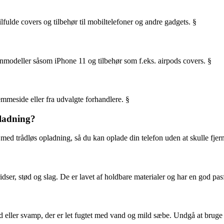
ilfulde covers og tilbehør til mobiltelefoner og andre gadgets. §
efonmodeller såsom iPhone 11 og tilbehør som f.eks. airpods covers. §
emmeside eller fra udvalgte forhandlere. §
pladning?
 med trådløs opladning, så du kan oplade din telefon uden at skulle fjer
ridser, stød og slag. De er lavet af holdbare materialer og har en god pa
ud eller svamp, der er let fugtet med vand og mild sæbe. Undgå at bruge 