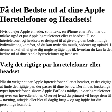
Få det Bedste ud af dine Apple
Høretelefoner og Headsets!
Hvis du ejer Apple enheder, som f.eks. en iPhone eller iPad, har du
måske også et par Apple høretelefoner eller et headset. Disse
høretelefoner og headsets er designet til at give dig den bedst mulige
lydkvalitet og komfort, så du kan nyde din musik, videoer og opkald. I
denne artikel vil vi give dig nogle nyttige tips til, hvordan du kan få det
bedste ud af dine Apple høretelefoner og headsets!
Vælg det rigtige par høretelefoner eller
headset
Når du vælger et par Apple høretelefoner eller et headset, er det vigtigt
at finde det rigtige par, der passer til dine behov. Der findes forskellige
typer høretelefoner, såsom Apple EarPods trådløs, in-ear høretelefoner
og over-ear hovedtelefoner. Overvej hvad du primært vil bruge dem til
– træning, arbejde eller blot til daglig brug – og tag højde for din
personlige komfort.