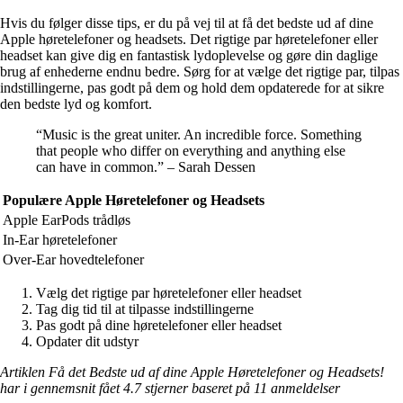
Hvis du følger disse tips, er du på vej til at få det bedste ud af dine
Apple høretelefoner og headsets. Det rigtige par høretelefoner eller
headset kan give dig en fantastisk lydoplevelse og gøre din daglige
brug af enhederne endnu bedre. Sørg for at vælge det rigtige par, tilpas
indstillingerne, pas godt på dem og hold dem opdaterede for at sikre
den bedste lyd og komfort.
“Music is the great uniter. An incredible force. Something
that people who differ on everything and anything else
can have in common.” – Sarah Dessen
Populære Apple Høretelefoner og Headsets
Apple EarPods trådløs
In-Ear høretelefoner
Over-Ear hovedtelefoner
Vælg det rigtige par høretelefoner eller headset
Tag dig tid til at tilpasse indstillingerne
Pas godt på dine høretelefoner eller headset
Opdater dit udstyr
Artiklen Få det Bedste ud af dine Apple Høretelefoner og Headsets!
har i gennemsnit fået
4.7
stjerner baseret på
11
anmeldelser