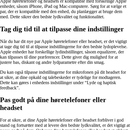
Apple høretelefoner og headsets er kompatible med forskellige Apple
enheder, såsom iPhone, iPad og Mac-computere. Sørg for at vælge et
par, der er kompatible med den enhed, du planlægger at bruge dem
med. Dette sikrer den bedste lydkvalitet og funktionalitet.
Tag dig tid til at tilpasse dine indstillinger
Når du har dit nye par Apple høretelefoner eller headset, er det vigtigt
at tage dig tid til at tilpasse indstillingerne for den bedste lydoplevelse.
Apple enheder har forskellige lydindstillinger, såsom equalizere, der
kan tilpasses til dine præferencer. Dette giver dig mulighed for at
justere bas, diskant og andre lydparametre efter din smag.
Du kan også tilpasse indstillingerne for mikrofonen på dit headset for
at sikre, at dine opkald og talebeskeder er tydelige for modtageren.
Dette kan gøres i enhedens indstillinger under “Lyde og haptisk
feedback”.
Pas godt på dine høretelefoner eller
headset
For at sikre, at dine Apple høretelefoner eller headset forbliver i god
stand og fortsætter med at levere den bedste lydkvalitet, er det vigtigt at