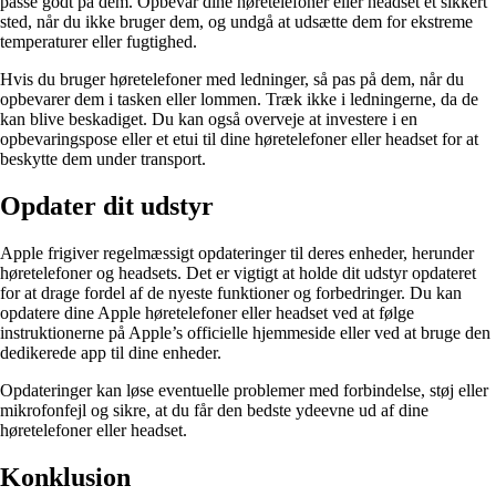
passe godt på dem. Opbevar dine høretelefoner eller headset et sikkert
sted, når du ikke bruger dem, og undgå at udsætte dem for ekstreme
temperaturer eller fugtighed.
Hvis du bruger høretelefoner med ledninger, så pas på dem, når du
opbevarer dem i tasken eller lommen. Træk ikke i ledningerne, da de
kan blive beskadiget. Du kan også overveje at investere i en
opbevaringspose eller et etui til dine høretelefoner eller headset for at
beskytte dem under transport.
Opdater dit udstyr
Apple frigiver regelmæssigt opdateringer til deres enheder, herunder
høretelefoner og headsets. Det er vigtigt at holde dit udstyr opdateret
for at drage fordel af de nyeste funktioner og forbedringer. Du kan
opdatere dine Apple høretelefoner eller headset ved at følge
instruktionerne på Apple’s officielle hjemmeside eller ved at bruge den
dedikerede app til dine enheder.
Opdateringer kan løse eventuelle problemer med forbindelse, støj eller
mikrofonfejl og sikre, at du får den bedste ydeevne ud af dine
høretelefoner eller headset.
Konklusion