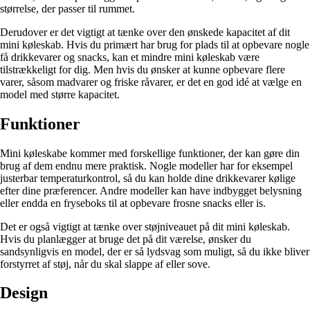
størrelse, der passer til rummet.
Derudover er det vigtigt at tænke over den ønskede kapacitet af dit
mini køleskab. Hvis du primært har brug for plads til at opbevare nogle
få drikkevarer og snacks, kan et mindre mini køleskab være
tilstrækkeligt for dig. Men hvis du ønsker at kunne opbevare flere
varer, såsom madvarer og friske råvarer, er det en god idé at vælge en
model med større kapacitet.
Funktioner
Mini køleskabe kommer med forskellige funktioner, der kan gøre din
brug af dem endnu mere praktisk. Nogle modeller har for eksempel
justerbar temperaturkontrol, så du kan holde dine drikkevarer kølige
efter dine præferencer. Andre modeller kan have indbygget belysning
eller endda en fryseboks til at opbevare frosne snacks eller is.
Det er også vigtigt at tænke over støjniveauet på dit mini køleskab.
Hvis du planlægger at bruge det på dit værelse, ønsker du
sandsynligvis en model, der er så lydsvag som muligt, så du ikke bliver
forstyrret af støj, når du skal slappe af eller sove.
Design