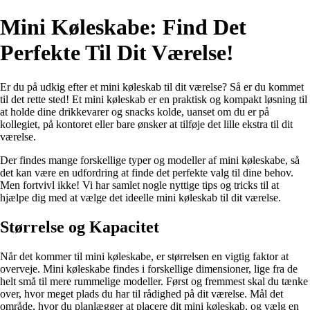
Mini Køleskabe: Find Det
Perfekte Til Dit Værelse!
Er du på udkig efter et mini køleskab til dit værelse? Så er du kommet
til det rette sted! Et mini køleskab er en praktisk og kompakt løsning til
at holde dine drikkevarer og snacks kolde, uanset om du er på
kollegiet, på kontoret eller bare ønsker at tilføje det lille ekstra til dit
værelse.
Der findes mange forskellige typer og modeller af mini køleskabe, så
det kan være en udfordring at finde det perfekte valg til dine behov.
Men fortvivl ikke! Vi har samlet nogle nyttige tips og tricks til at
hjælpe dig med at vælge det ideelle mini køleskab til dit værelse.
Størrelse og Kapacitet
Når det kommer til mini køleskabe, er størrelsen en vigtig faktor at
overveje. Mini køleskabe findes i forskellige dimensioner, lige fra de
helt små til mere rummelige modeller. Først og fremmest skal du tænke
over, hvor meget plads du har til rådighed på dit værelse. Mål det
område, hvor du planlægger at placere dit mini køleskab, og vælg en