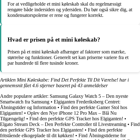
For at vedligeholde et mini køleskab skal du regelmæssigt
rengøre både indersiden og ydersiden. Du bør også sikre dig, at
kondensatorspolerne er rene og fungerer korrekt.
Hvad er prisen på et mini køleskab?
Prisen på et mini køleskab afhænger af faktorer som mærke,
størrelse og funktioner. Generelt set kan priserne variere fra et
par hundrede til flere tusinde kroner.
Artiklen Mini Køleskabe: Find Det Perfekte Til Dit Værelse! har i
gennemsnit fået
4.6
stjerner baseret på
43
anmeldelser
Andre populære artikler:
Samsung Galaxy Watch 5 – Den nyeste
Smartwatch fra Samsung
•
Elgiganten Frederiksberg Centret:
Åbningstider og Information
•
Find den perfekte Gamer Stol hos
Elgiganten!
•
Oplev den Nye iPhone 12 Pro Max – Blå Nu
Tilgængelig!
•
Find den perfekte GPS Tracker hos Elgiganten!
•
Elgato Stream Deck – Den Perfekte Controller til Livestreaming
•
Find
den perfekte GPS Tracker hos Elgiganten!
•
Find den perfekte
fritstående elkogeplade til dit køkken!
•
Find Åbningstiderne for