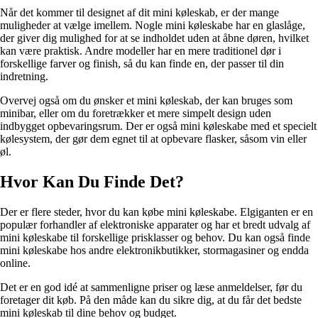
Når det kommer til designet af dit mini køleskab, er der mange
muligheder at vælge imellem. Nogle mini køleskabe har en glaslåge,
der giver dig mulighed for at se indholdet uden at åbne døren, hvilket
kan være praktisk. Andre modeller har en mere traditionel dør i
forskellige farver og finish, så du kan finde en, der passer til din
indretning.
Overvej også om du ønsker et mini køleskab, der kan bruges som
minibar, eller om du foretrækker et mere simpelt design uden
indbygget opbevaringsrum. Der er også mini køleskabe med et specielt
kølesystem, der gør dem egnet til at opbevare flasker, såsom vin eller
øl.
Hvor Kan Du Finde Det?
Der er flere steder, hvor du kan købe mini køleskabe. Elgiganten er en
populær forhandler af elektroniske apparater og har et bredt udvalg af
mini køleskabe til forskellige prisklasser og behov. Du kan også finde
mini køleskabe hos andre elektronikbutikker, stormagasiner og endda
online.
Det er en god idé at sammenligne priser og læse anmeldelser, før du
foretager dit køb. På den måde kan du sikre dig, at du får det bedste
mini køleskab til dine behov og budget.