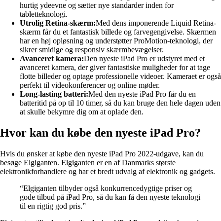
hurtig ydeevne og sætter nye standarder inden for
tabletteknologi.
Utrolig Retina-skærm:
Med dens imponerende Liquid Retina-
skærm får du et fantastisk billede og farvegengivelse. Skærmen
har en høj opløsning og understøtter ProMotion-teknologi, der
sikrer smidige og responsiv skærmbevægelser.
Avanceret kamera:
Den nyeste iPad Pro er udstyret med et
avanceret kamera, der giver fantastiske muligheder for at tage
flotte billeder og optage professionelle videoer. Kameraet er også
perfekt til videokonferencer og online møder.
Long-lasting batteri:
Med den nyeste iPad Pro får du en
batteritid på op til 10 timer, så du kan bruge den hele dagen uden
at skulle bekymre dig om at oplade den.
Hvor kan du købe den nyeste iPad Pro?
Hvis du ønsker at købe den nyeste iPad Pro 2022-udgave, kan du
besøge Elgiganten. Elgiganten er en af Danmarks største
elektronikforhandlere og har et bredt udvalg af elektronik og gadgets.
“Elgiganten tilbyder også konkurrencedygtige priser og
gode tilbud på iPad Pro, så du kan få den nyeste teknologi
til en rigtig god pris.”