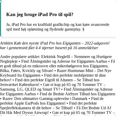
Kan jeg bruge iPad Pro til spil?
Ja, iPad Pro har en kraftfuld grafikchip og kan køre avancerede
spil med høj opløsning og flydende gameplay. §
Artiklen Køb den nyeste iPad Pro hos Elgiganten – 2022-udgaven!
har i gennemsnit fået
4.4
stjerner baseret på
16
anmeldelser
Andre populære artikler:
Elektrisk Neglefil – Nemmere og Hurtigere
Neglepleje
•
Find Åbningstider og Adresse for Elgiganten Aarhus
•
Få
et godt tilbud på en mikroovn eller mikrobølgeovn hos Elgiganten,
Bilka, Føtex, Kvickly og Silvan!
•
Razer Huntsman Mini – Det Nye
Keyboard fra Elgiganten
•
Find den perfekte mobilprinter til dine
behov!
•
Find den perfekte Elgrill til Altanen – Se Tilbud hos
Jernværket København!
•
Gør et kup på 65 og 70 Tommer TV –
Samsung, LG, QLED og Smart TV!
•
Find Åbningstider og Adresse
for Elgiganten Aarhus
•
Find de Bedste Airfryer Tilbud hos Elgiganten
•
Razer: Den ultimative Gaming-oplevelse i Danmark
•
Find de
perfekte Apple EarPods hos Elgiganten!
•
Find det perfekte
Spejlreflekskamera til dit behov – Se Tilbud!
•
Få Det Bedste Ud Af
Dit Hår Med Dyson Airwrap!
•
Gør et kup på 65 og 70 Tommer TV –