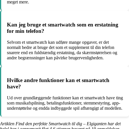
meget mere.
Kan jeg bruge et smartwatch som en erstatning
for min telefon?
Selvom et smartwatch kan udføre mange opgaver, er det
normalt bedre at bruge det som et supplement til din telefon
snarere end en fuldstændig erstatning, da skærmstørrelsen og
andre begrænsninger kan påvirke brugervenligheden.
Hvilke andre funktioner kan et smartwatch
have?
Ud over grundlæggende funktioner kan et smartwatch have ting
som musikafspilning, betalingsfunktioner, stemmestyring, app-
understøttelse og endda indbyggede spil afhængigt af modellen.
Artiklen Find den perfekte Smartwatch til dig – Elgiganten har det
hele! har i gennemsnit fået
4.6
stjerner baseret på
19
anmeldelser