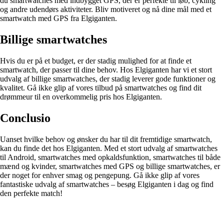
du smartwatches med indbygget GPS, der er perfekte til løb, cykling
og andre udendørs aktiviteter. Bliv motiveret og nå dine mål med et
smartwatch med GPS fra Elgiganten.
Billige smartwatches
Hvis du er på et budget, er der stadig mulighed for at finde et
smartwatch, der passer til dine behov. Hos Elgiganten har vi et stort
udvalg af billige smartwatches, der stadig leverer gode funktioner og
kvalitet. Gå ikke glip af vores tilbud på smartwatches og find dit
drømmeur til en overkommelig pris hos Elgiganten.
Conclusio
Uanset hvilke behov og ønsker du har til dit fremtidige smartwatch,
kan du finde det hos Elgiganten. Med et stort udvalg af smartwatches
til Android, smartwatches med opkaldsfunktion, smartwatches til både
mænd og kvinder, smartwatches med GPS og billige smartwatches, er
der noget for enhver smag og pengepung. Gå ikke glip af vores
fantastiske udvalg af smartwatches – besøg Elgiganten i dag og find
den perfekte match!