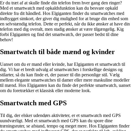
Er du træt af at skulle finde din telefon frem hver gang den ringer?
Med et smartwatch med opkaldsfunktion kan du besvare opkald
direkte fra dit håndled. Hos Elgiganten finder du smartwatches med
indbygget simkort, der giver dig mulighed for at bruge din enhed som
en selvstændig telefon. Dette er perfekt, når du ikke ønsker at have din
telefon med dig overalt, men stadig ønsker at være tilgængelig. Kig
forbi Elgiganten og find det smartwatch, der passer bedst til dine
behov!
Smartwatch til både mænd og kvinder
Uanset om du er mand eller kvinde, har Elgiganten et smartwatch til
dig. Vi har et bredt udvalg af smartwatches i forskellige designs og
stilarter, så du kan finde et, der passer til din personlige stil. Vælg
mellem elegante smartwatches til damer eller mere maskuline modeller
til mænd. Hos Elgiganten kan du finde det perfekte smartwatch, uanset
om du foretrækker et klassisk eller moderne look.
Smartwatch med GPS
Til dig, der elsker udendørs aktiviteter, er et smartwatch med GPS
uundværligt. Med et smartwatch med GPS kan du spore dine
træningsruter, se afstand, tempo og meget mere. Hos Elgiganten finder