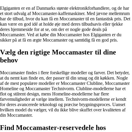
Elgiganten er en af Danmarks største elektronikforhandlere, og de har
et stort udvalg af Moccamaster-kaffemaskiner. Med jævne mellemrum
har de tilbud, hvor du kan få en Moccamaster til en fantastisk pris. Det
kan være en god idé at holde øje med deres tilbudsavis eller tjekke
deres hjemmeside for at se, om der er nogle gode deals på
Moccamaster. Ved at købe din Moccamaster hos Elgiganten er du
sikker på at få en ægte Moccamaster og samtidig få en god pris.
Vælg den rigtige Moccamaster til dine
behov
Moccamaster findes i flere forskellige modeller og farver. Det betyder,
at du nemt kan finde en, der passer til din smag og dit køkken. Nogle
af de mest populære modeller er Moccamaster Clubline, Moccamaster
Homeline og Moccamaster Technivorm. Clubline-modellerne har et
flot og stilrent design, mens Homeline-modellerne har flere
farvemuligheder at vælge imellem. Technivorm-modellerne er kendt
for deres avancerede teknologi og præcise brygningsproces. Uanset
hvilken model du vælger, vil du ikke blive skuffet over kvaliteten af
din Moccamaster.
Find Moccamaster-reservedele hos