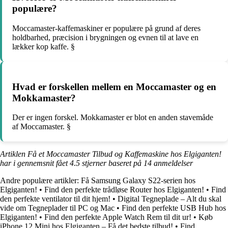
populære?
Moccamaster-kaffemaskiner er populære på grund af deres
holdbarhed, præcision i brygningen og evnen til at lave en
lækker kop kaffe. §
Hvad er forskellen mellem en Moccamaster og en
Mokkamaster?
Der er ingen forskel. Mokkamaster er blot en anden stavemåde
af Moccamaster. §
Artiklen Få et Moccamaster Tilbud og Kaffemaskine hos Elgiganten!
har i gennemsnit fået
4.5
stjerner baseret på
14
anmeldelser
Andre populære artikler:
Få Samsung Galaxy S22-serien hos
Elgiganten!
•
Find den perfekte trådløse Router hos Elgiganten!
•
Find
den perfekte ventilator til dit hjem!
•
Digital Tegneplade – Alt du skal
vide om Tegneplader til PC og Mac
•
Find den perfekte USB Hub hos
Elgiganten!
•
Find den perfekte Apple Watch Rem til dit ur!
•
Køb
iPhone 12 Mini hos Elgiganten – Få det bedste tilbud!
•
Find