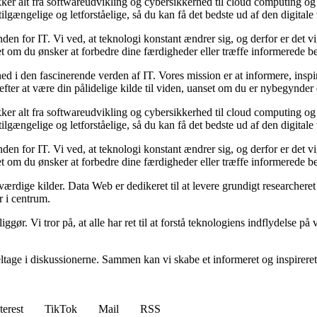
ker alt fra softwareudvikling og cybersikkerhed til cloud computing og 
lgængelige og letforståelige, så du kan få det bedste ud af den digitale
den for IT. Vi ved, at teknologi konstant ændrer sig, og derfor er det vig
 om du ønsker at forbedre dine færdigheder eller træffe informerede beslu
d i den fascinerende verden af IT. Vores mission er at informere, insp
fter at være din pålidelige kilde til viden, uanset om du er nybegynder e
ker alt fra softwareudvikling og cybersikkerhed til cloud computing og 
lgængelige og letforståelige, så du kan få det bedste ud af den digitale
den for IT. Vi ved, at teknologi konstant ændrer sig, og derfor er det vig
 om du ønsker at forbedre dine færdigheder eller træffe informerede beslu
roværdige kilder. Data Web er dedikeret til at levere grundigt researchere
r i centrum.
iggør. Vi tror på, at alle har ret til at forstå teknologiens indflydelse p
 deltage i diskussionerne. Sammen kan vi skabe et informeret og inspire
terest
TikTok
Mail
RSS