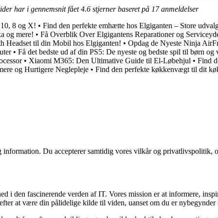
ider har i gennemsnit fået
4.6
stjerner baseret på
17
anmeldelser
 10, 8 og X!
•
Find den perfekte emhætte hos Elgiganten – Store udvalg
lka og mere!
•
Få Overblik Over Elgigantens Reparationer og Serviceyde
th Headset til din Mobil hos Elgiganten!
•
Opdag de Nyeste Ninja AirFr
uter
•
Få det bedste ud af din PS5: De nyeste og bedste spil til børn og
ocessor
•
Xiaomi M365: Den Ultimative Guide til El-Løbehjul
•
Find d
mere og Hurtigere Neglepleje
•
Find den perfekte køkkenvægt til dit k
 information. Du accepterer samtidig vores vilkår og privatlivspolitik, 
d i den fascinerende verden af IT. Vores mission er at informere, insp
fter at være din pålidelige kilde til viden, uanset om du er nybegynder e