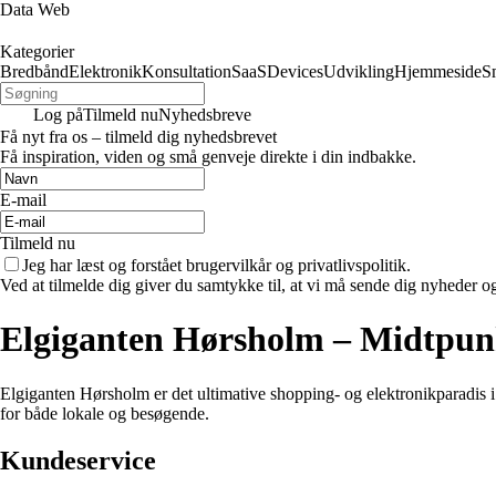
Data Web
Kategorier
Bredbånd
Elektronik
Konsultation
SaaS
Devices
Udvikling
Hjemmeside
S
Log på
Tilmeld nu
Nyhedsbreve
Få nyt fra os – tilmeld dig nyhedsbrevet
Få inspiration, viden og små genveje direkte i din indbakke.
E-mail
Tilmeld nu
Jeg har læst og forstået brugervilkår og privatlivspolitik.
Ved at tilmelde dig giver du samtykke til, at vi må sende dig nyheder og
Elgiganten Hørsholm – Midtpunk
Elgiganten Hørsholm er det ultimative shopping- og elektronikparadis 
for både lokale og besøgende.
Kundeservice