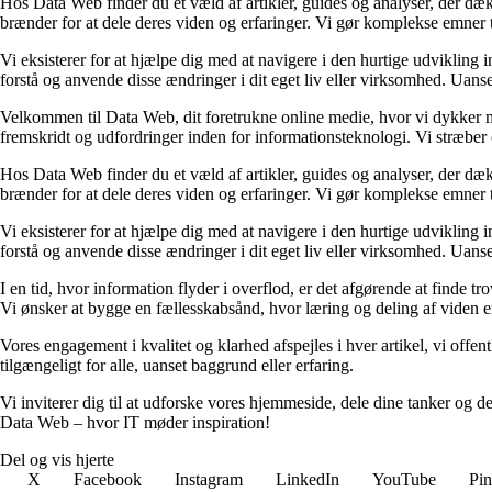
Hos Data Web finder du et væld af artikler, guides og analyser, der dæk
brænder for at dele deres viden og erfaringer. Vi gør komplekse emner ti
Vi eksisterer for at hjælpe dig med at navigere i den hurtige udvikling in
forstå og anvende disse ændringer i dit eget liv eller virksomhed. Uanset
Velkommen til Data Web, dit foretrukne online medie, hvor vi dykker ne
fremskridt og udfordringer inden for informationsteknologi. Vi stræber e
Hos Data Web finder du et væld af artikler, guides og analyser, der dæk
brænder for at dele deres viden og erfaringer. Vi gør komplekse emner ti
Vi eksisterer for at hjælpe dig med at navigere i den hurtige udvikling in
forstå og anvende disse ændringer i dit eget liv eller virksomhed. Uanset
I en tid, hvor information flyder i overflod, er det afgørende at finde t
Vi ønsker at bygge en fællesskabsånd, hvor læring og deling af viden e
Vores engagement i kvalitet og klarhed afspejles i hver artikel, vi offentl
tilgængeligt for alle, uanset baggrund eller erfaring.
Vi inviterer dig til at udforske vores hjemmeside, dele dine tanker og
Data Web – hvor IT møder inspiration!
Del og vis hjerte
X
Facebook
Instagram
LinkedIn
YouTube
Pin