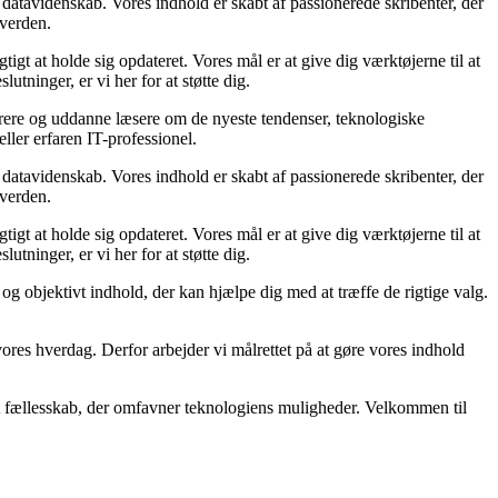
datavidenskab. Vores indhold er skabt af passionerede skribenter, der
 verden.
tigt at holde sig opdateret. Vores mål er at give dig værktøjerne til at
tninger, er vi her for at støtte dig.
irere og uddanne læsere om de nyeste tendenser, teknologiske
ller erfaren IT-professionel.
datavidenskab. Vores indhold er skabt af passionerede skribenter, der
 verden.
tigt at holde sig opdateret. Vores mål er at give dig værktøjerne til at
tninger, er vi her for at støtte dig.
t og objektivt indhold, der kan hjælpe dig med at træffe de rigtige valg.
å vores hverdag. Derfor arbejder vi målrettet på at gøre vores indhold
ret fællesskab, der omfavner teknologiens muligheder. Velkommen til