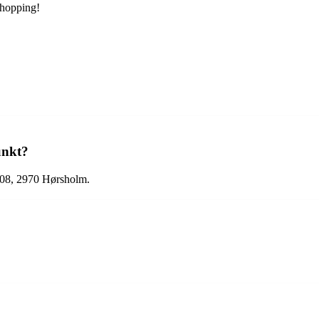
shopping!
unkt?
308, 2970 Hørsholm.