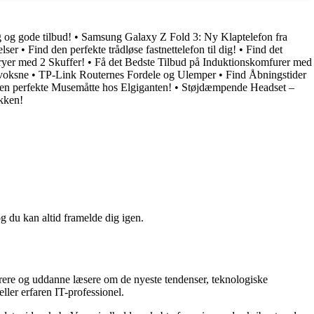
 og gode tilbud!
•
Samsung Galaxy Z Fold 3: Ny Klaptelefon fra
lser
•
Find den perfekte trådløse fastnettelefon til dig!
•
Find det
yer med 2 Skuffer!
•
Få det Bedste Tilbud på Induktionskomfurer med
 voksne
•
TP-Link Routernes Fordele og Ulemper
•
Find Åbningstider
en perfekte Musemåtte hos Elgiganten!
•
Støjdæmpende Headset –
økken!
og du kan altid framelde dig igen.
irere og uddanne læsere om de nyeste tendenser, teknologiske
ller erfaren IT-professionel.