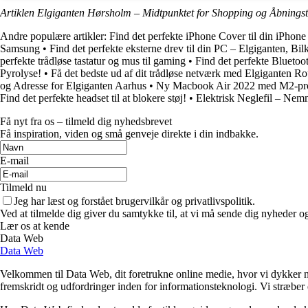
Artiklen Elgiganten Hørsholm – Midtpunktet for Shopping og Åbningst
Andre populære artikler:
Find det perfekte iPhone Cover til din iPhone
Samsung
•
Find det perfekte eksterne drev til din PC – Elgiganten, Bi
perfekte trådløse tastatur og mus til gaming
•
Find det perfekte Bluetoo
Pyrolyse!
•
Få det bedste ud af dit trådløse netværk med Elgiganten Ro
og Adresse for Elgiganten Aarhus
•
Ny Macbook Air 2022 med M2-pr
Find det perfekte headset til at blokere støj!
•
Elektrisk Neglefil – Nem
Få nyt fra os – tilmeld dig nyhedsbrevet
Få inspiration, viden og små genveje direkte i din indbakke.
E-mail
Tilmeld nu
Jeg har læst og forstået brugervilkår og privatlivspolitik.
Ved at tilmelde dig giver du samtykke til, at vi må sende dig nyheder og
Lær os at kende
Data Web
Data Web
Velkommen til Data Web, dit foretrukne online medie, hvor vi dykker ne
fremskridt og udfordringer inden for informationsteknologi. Vi stræber e